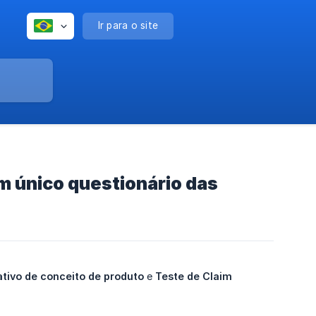
Ir para o site
m único questionário das
ivo de conceito de produto
e
Teste de Claim