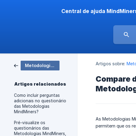
Central de ajuda MindMiner
Artigos sobre:
Meto
Metodologias MindMiners
Compare de
Artigos relacionados
Metodolog
Como incluir perguntas
adicionais no questionário
das Metodologias
MindMiners?
As Metodologias M
Pré-visualize os
permitem que os re
questionários das
Metodologias MindMiners,