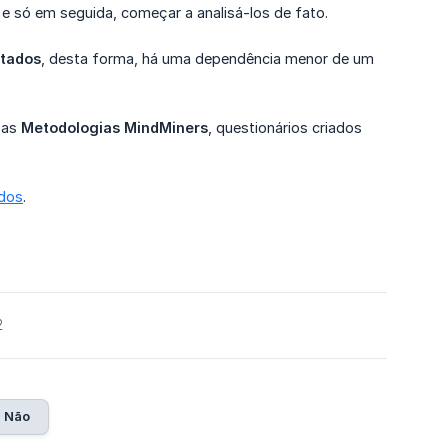
 e só em seguida, começar a analisá-los de fato.
ltados
, desta forma, há uma dependência menor de um
 as
Metodologias MindMiners
, questionários criados
ados
.
2
Não