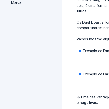
Marca
seja, é uma forma m
filtros.
Os
Dashboards
for
compartilharem sem
Vamos mostrar algu
Exemplo de
Da
Exemplo de
Da
-> Uma das vantage
e
negativas
.