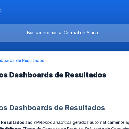
s
boards de Resultados
 os Dashboards de Resultados
 os Dashboards de Resultados
 Resultados
são
relatórios analíticos
gerados automaticamente apó
MindMiners
(Teste de Conceito de Produto, Pré-teste de Comunica