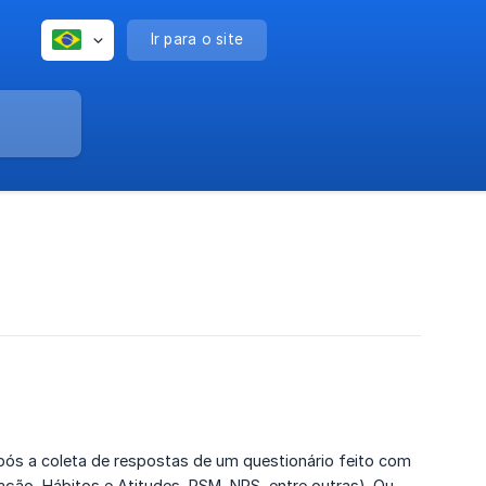
Ir para o site
s a coleta de respostas de um questionário feito com
ção, Hábitos e Atitudes, PSM, NPS, entre outras). Ou