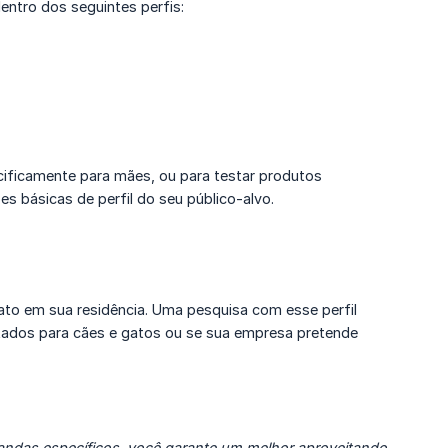
ntro dos seguintes perfis:
cificamente para mães, ou para testar produtos
s básicas de perfil do seu público-alvo.
to em sua residência. Uma pesquisa com esse perfil
ltados para cães e gatos ou se sua empresa pretende
ndas específicos, você garante um melhor aproveitando 