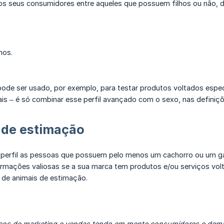
s seus consumidores entre aqueles que possuem filhos ou não, de
hos.
 pode ser usado, por exemplo, para testar produtos voltados espe
is – é só combinar esse perfil avançado com o sexo, nas definiçõe
 de estimação
perfil as pessoas que possuem pelo menos um cachorro ou um ga
formações valiosas se a sua marca tem produtos e/ou serviços vo
 de animais de estimação.
rços de marketing e vendas tendo em mente consumidores e dema