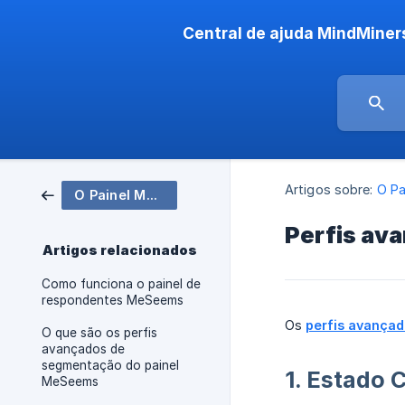
Central de ajuda MindMiner
Artigos sobre:
O Pa
O Painel MeSeems
Perfis av
Artigos relacionados
Como funciona o painel de
respondentes MeSeems
Os
perfis avança
O que são os perfis
avançados de
segmentação do painel
1. Estado C
MeSeems