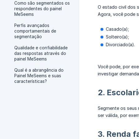
Como são segmentados os
O estado civil dos
respondentes do painel
Agora, você pode s
MeSeems
Perfis avançados
Casado(a);
comportamentais de
segmentação
Solteiro(a);
Divorciado(a).
Qualidade e confiabilidade
das respostas através do
painel MeSeems
Você pode, por exe
Qual é a abrangência do
investigar demand
Painel MeSeems e suas
características?
2. Escolar
Segmente os seus r
ser válida, por ex
3. Renda f