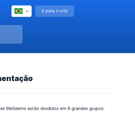
Ir para o site
mentação
es MeSeems estão divididos em 8 grandes grupos: