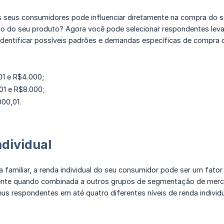
os seus consumidores pode influenciar diretamente na compra do
ção do seu produto? Agora você pode selecionar respondentes lev
 identificar possíveis padrões e demandas específicas de compra 
01 e R$4.000;
01 e R$8.000;
00,01.
ndividual
 familiar, a renda individual do seu consumidor pode ser um fato
mente quando combinada a outros grupos de segmentação de merc
eus respondentes em até quatro diferentes níveis de renda individu