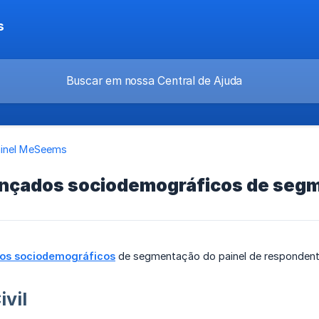
s
inel MeSeems
ançados sociodemográficos de seg
dos sociodemográficos
de segmentação do painel de respondent
ivil