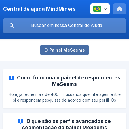
Central de ajuda MindMiners
O Painel MeSeems
Como funciona o painel de respondentes
MeSeems
Hoje, já reúne mais de 400 mil usuários que interagem entre
si e respondem pesquisas de acordo com seu perfil. Os
questionários respondidos no app são convertidos em
pontos, que podem ser trocados posteriormente por
prêmios, descontos e outros benefícios oferecidos por
O que são os perfis avançados de
nossos parceiros e disponíveis na lojinha do aplicativo.
segmentação do painel MeSeems