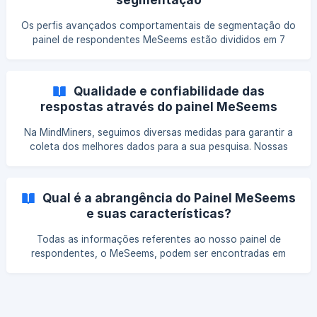
Casado(a); Solteiro(a); Divorciado(a). Você pode, por
exemplo, re
Os perfis avançados comportamentais de segmentação do
painel de respondentes MeSeems estão divididos em 7
grandes grupos: 1. Alimentação Você poderá selecionar os
nossos usuários que costumam consumir os seguintes
produtos: Chocolates; Refrigerantes e/ou gaseificados;
Qualidade e confiabilidade das
Sucos e/ou chás; Leite, iogurte e/ou derivados; Balas e/ou
respostas através do painel MeSeems
chicletes; Bolachas,
Na MindMiners, seguimos diversas medidas para garantir a
coleta dos melhores dados para a sua pesquisa. Nossas
técnicas de validação de resposta asseguram o mais alto
índice de qualidade e confiabilidade por permitir filtragem e
cruzamento de todas as respostas recebidas. Funciona
Qual é a abrangência do Painel MeSeems
assim: Identificação de padrões de comportamento
e suas características?
Desenvolvemos algoritmos para perfilar dados e identificar
pessoas com comportamentos atípicos, como não
Todas as informações referentes ao nosso painel de
cumprimento de instruções de questionário e velocida
respondentes, o MeSeems, podem ser encontradas em
nosso Panel Book