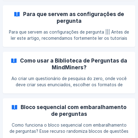
página fluxo, você consegue visualizar a sua pesquisa de
uma maneira mais simples e ampla. Também é possível
Para que servem as configurações de
acompanhar as lógicas de perguntas que você criou
pergunta
(quando houver) - assim, você pode testar a lógica e ver
se
Para que servem as configurações de pergunta ||| Antes de
ler este artigo, recomendamos fortemente ler os tutoriais
abaixo: ||| Como fazer um questionário de pesquisa |||
Quais são os formatos de perguntas disponíveis Durante a
edição de um questionário de pesquisa, além de escolher
Como usar a Biblioteca de Perguntas da
os formatos
MindMiners?
Ao criar um questionário de pesquisa do zero, onde você
deve criar seus enunciados, escolher os formatos de
perguntas e alternativas, existe hoje duas opções: Usar um
modelo de pergunta pronto, desenhado pela MindMiners
Escrever você mesmo sua pergunta Nesse artigo vamos
Bloco sequencial com embaralhamento
focar na primeira opção, a criação de pesquisa utilizando
de perguntas
uma biblioteca de perguntas prontas para uso, em que
você só precisa selecionar qual questão melhor atende sua
Como funciona o bloco sequencial com embaralhamento
necessidade e o enunciado e alternativas já est
de perguntas? Esse recurso randomiza blocos de questões
entre si, além de randomizar aleatoriamente as questões