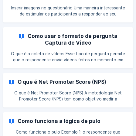
duas embalagens de um produto. Nesse caso, o ideal é que
Inserir imagens no questionário Uma maneira interessante
as perguntas sobre cada embalagem sejam agrupadas em
de estimular os participantes a responder ao seu
blocos e esses sejam randomizados entre si, assim
questionário é por meio da inclusão de imagens e/ou
conseguimos evita
vídeos para ilustrar as perguntas que podem também
facilitar a compreensão dos dados fornecidos. A opção de
Como usar o formato de pergunta
adicionar imagens no enunciado é muito utilizada, por
Captura de Vídeo
exemplo, em testes de embalagem, testes de conceitos, de
campanha, de comunicações, temos a opção de adicionar
O que é a coleta de vídeos Esse tipo de pergunta permite
imagens nas alternativas para estimular os respondentes
que o respondente envie vídeos feitos no momento em
em relaçã
que respondem a sua pesquisa. Esse recurso pode ser
utilizado em diversas formas: você pode pedir para o
participante responder a uma pergunta em um vídeo com
O que é Net Promoter Score (NPS)
suas próprias palavras ou pedir para o respondente como
realiza uma determinada ação/atividade ao vivo, por
O que é Net Promoter Score (NPS) A metodologia Net
exemplo. É ideal para projetos sobre Hábitos de Consumo,
Promoter Score (NPS) tem como objetivo medir a
Testes de Produto, entre outros. Essa funcionalidade
satisfação e lealdade dos clientes com as empresas. Sua
ampla utilização se deve a simplicidade, flexibilidade e
confiabilidade da metodologia. O cálculo é realizado
Como funciona a lógica de pulo
através de uma única questão, que investiga a
probabilidade de recompra e recomendação da empresa:
Como funciona o pulo Exemplo 1: o respondente que
Nesta pergunta,