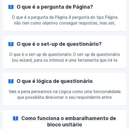
respondendo. Caso você tenha usado lógica e/ou
O que é a pergunta de Página?
embaralhamento de questionário nas suas perguntas
O que é a pergunta de Página A pergunta do tipo Página
não tem como objetivo conseguir respostas, mas sim,
passar informações para seus respondentes, sendo
classificada como uma "pergunta informativa". Por
exemplo, em uma das pequisas que realizamos sobre o
O que é o set-up de questionário?
Outubro Rosa perguntamos quais respondentes conheciam
a data, dos que declararam "não conhecer"
O que é o set-up de questionário O set-up de questionário
direcionávamos para uma pergunta do tipo Página: ![]
(ou wizard, para os íntimos) é uma ferramenta que irá te
(https://storage.crisp.chat/users/helpdesk/website/efc1432
auxiliar a criar questionários na plataforma de pesquisa de
cfff8f000/42f9258d-d668
forma mais rápida e inteligente. Essa funcionalidade existe
nas principais metodologias da MindMiners, desenvolvidas
O que é lógica de questionário
e validadas pela nossa equipe de especialistas em pesquisa,
que agilizam a construção do questionário para você
Vale a pena pensarmos na Lógica como uma funcionalidade
começar a coletar respostas o quanto antes. O primeiro
que possibilita direcionar o seu respondente entre
passo para utilizá-lo é escolher a m
questões, de acordo com as respostas fornecidas nas
questões anteriores. Por que usar lógica de questionário A
lógica pode ser utilizada para criar dois ou mais caminhos
Como funciona o embaralhamento de
de pesquisa personalizados para o seu respondente. Por
bloco unitário
exemplo, quando enviamos um questionário sobre