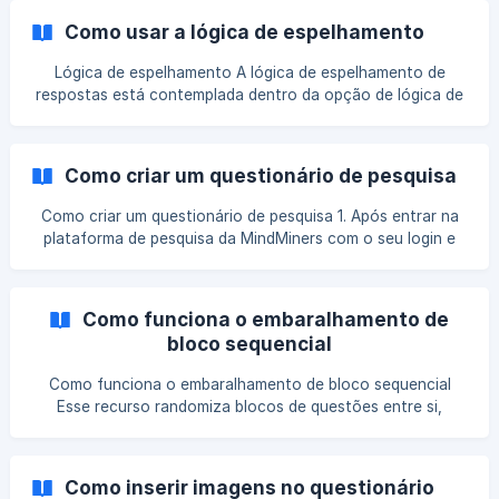
respondentes que marcaram uma ou mais alternativas em
Como usar a lógica de espelhamento
determinadas questões anteriores. Há três opções:
Mostrar, Esconder ou Espelhar. É possível também utilizar
Lógica de espelhamento A lógica de espelhamento de
argumentos como E, OU, E SE e OU SE para criar lógicas de
respostas está contemplada dentro da opção de lógica de
exibição mais complexas. ![](https
exibição. Com ela, é possível afunilar várias opções de
resposta de uma pergunta para outra com base nas
respostas dos respondentes. Por exemplo: Com a lógica de
Como criar um questionário de pesquisa
espelhamento, ao perguntarmos quais marcas o
respondente conhece (sendo A, B e C as opções de
Como criar um questionário de pesquisa 1. Após entrar na
resposta), caso el
plataforma de pesquisa da MindMiners com o seu login e
senha, para criar um questionário, clique no botão + Novo
Projeto como indicado no gif abaixo: 2. Ao clicar em +
Novo Projeto, você terá 3 opções: Começar projeto do
Como funciona o embaralhamento de
zero: clique aqui para criar um questionário do zero **Usar
bloco sequencial
Modelo da
Como funciona o embaralhamento de bloco sequencial
Esse recurso randomiza blocos de questões entre si,
mantendo a ordem das questões dos blocos inalterada.
Esse tipo de embalhamento é fundamental, por exemplo,
em um Teste Comparativo de Embalagens, imagine que
Como inserir imagens no questionário
você precisa realizar uma avaliação comparativa entre