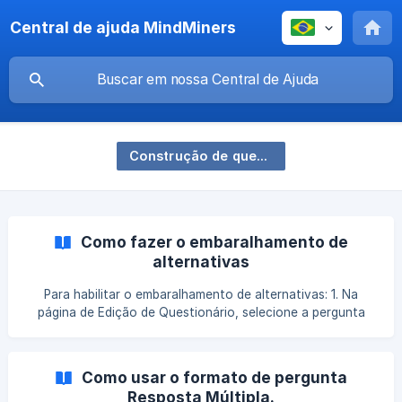
Central de ajuda MindMiners
Construção de questionários
Como fazer o embaralhamento de
alternativas
Para habilitar o embaralhamento de alternativas: 1. Na
página de Edição de Questionário, selecione a pergunta
cujas alternativas você quer randomizar. Ao clicar na
pergunta, você verá as opções de resposta, e do lado
esquerdo delas, irá aparecer um menu com alguns ícones
Como usar o formato de pergunta
de edição. Selecione a opção de “ Embaralhamento ”,
Resposta Múltipla.