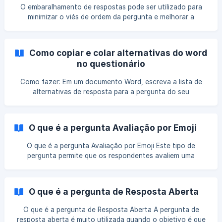
tipo de pergunta é para medir a satisfação de
O embaralhamento de respostas pode ser utilizado para
consumidores em relação a um produto/serviço ou para
minimizar o viés de ordem da pergunta e melhorar a
descobrir a f
qualidade geral dos dados. Esse recurso permite
randomizar alternativas ou perguntas no seu questionário.
Dentro das opções de embaralhamento, existem duas
Como copiar e colar alternativas do word
possibilidades: 1. Embaralhamento de alternativas: O
no questionário
embaralhamento de alternativas é útil quando queremos
que as alternativas apareçam em uma sequência diferente
Como fazer: Em um documento Word, escreva a lista de
para cada respondente, de modo a evitar viés nas
alternativas de resposta para a pergunta do seu
respostas. Listage
questionário. Vamos usar uma pergunta e algumas opções
de resposta para exemplificar: Agora, ainda no Word, copie
a lista com as alternativas de resposta. Para fazer isso,
O que é a pergunta Avaliação por Emoji
selecione o texto incluindo todas as opções e então clique
com o botão direito no mouse e então selecione “Copiar”.
O que é a pergunta Avaliação por Emoji Este tipo de
Você també
pergunta permite que os respondentes avaliem uma
afirmação em uma escala visual de estrelas ou sentimentos
que possuem um peso atribuído para cada ícone. Como
formatar uma pergunta de Avaliação por Emoji Na página
O que é a pergunta de Resposta Aberta
de Edição de Questionário, selecione o formato Avaliação
por Emoji: ![](https://storage.crisp.cha
O que é a pergunta de Resposta Aberta A pergunta de
resposta aberta é muito utilizada quando o objetivo é que