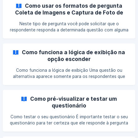
construir um questionário. Com o piping é possível
Como usar os formatos de pergunta
substituir o texto Resposta Q que fica no enunciado da
Coleta de Imagens e Captura de Foto de
pergunta 2 pelo texto da alternativa selecionada na
Câmera
pergunta 1. Sem esse recurso, seria necessário criar uma
Neste tipo de pergunta você pode solicitar que o
pergunta igual a 2 para cada marca
respondente responda a determinada questão com alguma
imagem de sua biblioteca - utilizando o formato de
pergunta Coleta de Imagens - ou tirada em tempo real -
com o formato Captura de Foto de Câmera. Por exemplo,
Como funciona a lógica de exibição na
se você quer saber o que têm dentro da geladeira de
opção esconder
pessoas de um determinado perfil, para entender os
hábitos de consumo desse público, pode pedir que essas
Como funciona a lógica de exibição Uma questão ou
pessoas vão até a cozinha de sua casa e fotografem o
alternativa aparece somente para os respondentes que
interior do eletro
marcaram uma ou mais alternativas em determinadas
questões anteriores. Há três opções: mostrar, esconder ou
espelhar. Nesse artigo vamos ensinar como usar a opção
Como pré-visualizar e testar um
esconder. Como criar uma lógica de exibição na opção
questionário
Esconder 1. Na página de Edição de Questionário, selecione
a pergunta onde você deseja aplicar lógica. 2. Utilizando o
Como testar o seu questionário É importante testar o seu
menu lateral da sua tela
questionário para ter certeza que ele responde à pergunta
que você está tentando investigar e para garantir que ele
siga uma ordem que faça sentido para quem está