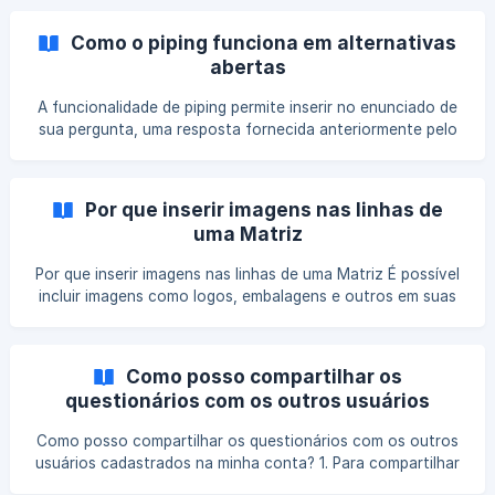
cadastrar mais de um usuário na plataforma de pesquisa,
esses usuários tem atribuições/funções diferentes, são
Como o piping funciona em alternativas
elas: Administrador Além de criar questionários, coletar
abertas
respostas e analisar resultados, essa função permite
gerenciar os membros da conta, ou seja: convidar novos
A funcionalidade de piping permite inserir no enunciado de
membros, excluir atuais e alterar sua atribu
sua pergunta, uma resposta fornecida anteriormente pelo
seu respondente. Nesse artigo explicamos como usar a
funcionalidade. Em perguntas de resposta única que
possuem alternativas abertas o piping funciona
Por que inserir imagens nas linhas de
normalmente, vamos ver um exemplo: Na primeira questão
uma Matriz
queremos saber qual é a marca favorita de café dos
respondentes, mas nem sempre é viável inserir todas as
Por que inserir imagens nas linhas de uma Matriz É possível
incluir imagens como logos, embalagens e outros em suas
perguntas do tipo Matriz. Para entender o que é o tipo de
pergunta matriz, leia esse artigo. O objetivo de inserir
imagens em perguntas do tipo matriz é conseguir trazer um
Como posso compartilhar os
estímulo visual, como um logo de uma marca, uma
questionários com os outros usuários
embalagem ou uma campanha publicitária, a qual você
cadastrados na minha conta?
deseja av
Como posso compartilhar os questionários com os outros
usuários cadastrados na minha conta? 1. Para compartilhar
um questionário com algum dos outros usuários