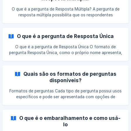
representada por um ícone de duas setas cruzadas. ![]
(https://storage.crisp.chat/users/helpdesk/website/641bd35
O que é a pergunta de Resposta Múltipla? A pergunta de
3f3637000/a8498b7f-6dbe-4f03-b7b7-9c5d1f_d4y33h.
resposta múltipla possibilita que os respondentes
selecionem mais de uma alternativa em uma mesma
questão, podendo combinar diferentes itens em um tipo de
resposta específica. Esse tipo de pergunta costuma ser
O que é a pergunta de Resposta Única
utilizada em pesquisas de mercado, mas pode ser adaptada
para diferentes tipos de questionário. Para usar esse ti
O que é a pergunta de Resposta Única O formato de
pergunta Resposta Única, como o próprio nome apresenta,
permite que seus entrevistados escolham somente uma
única alternativa de resposta, dentre todas as opções
fornecidas. Exemplos práticos de uso de perguntas
Quais são os formatos de perguntas
Resposta Única Ao utilizar um coletor via e-mail ou link,
disponíveis?
você pode incluir perguntas de caráter demográfico para
entender qual o sexo ou idade de seus respondentes. Para
Formatos de perguntas Cada tipo de pergunta possui usos
estes casos utilize a pergunta de Resposta Única:
específicos e pode ser apresentada com opções de
formatação diferentes de acordo com o objetivo da sua
pesquisa. Nesse artigo vamos explicar como e quando
utilizá-las. Resposta Única Neste tipo de pergunta, são
O que é o embaralhamento e como usá-
oferecidas diversas opções de resposta ao respondente,
lo
que deve escolher apenas uma delas. Um uso comum desse