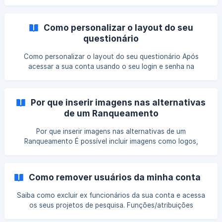
todos pensados da melhor maneira para uma coleta de
pesquisa digital e mobile e elaborados para entregar todos
os insights possíveis que a metodologia propõe. Nossas
Como personalizar o layout do seu
metodologias foram elaboradas por especialistas em
questionário
pesquisa e comportamento humano. Por conta disso
somente alguns campos são editáveis no questionário,
Como personalizar o layout do seu questionário Após
estes campos são
acessar a sua conta usando o seu login e senha na
plataforma, você será direcionado para o Painel Principal.
Selecione o questionário que você deseja personalizar. Na
tela de Editor de Questionário clique em Layout, ícone
Por que inserir imagens nas alternativas
representado por um pincel, conforme mostra a imagem:
de um Ranqueamento
Na barra lateral esquerda de sua tela, é possível visua
Por que inserir imagens nas alternativas de um
Ranqueamento É possível incluir imagens como logos,
embalagens e outros em suas perguntas do tipo
Ranqueamento. Para entender o que é o tipo de pergunta
ranqueamento, leia esse artigo. O objetivo de inserir
Como remover usuários da minha conta
imagens em perguntas do tipo ranqueamento é conseguir
trazer um estímulo visual como um logo de uma marca, uma
Saiba como excluir ex funcionários da sua conta e acessa
embalagem ou uma campanha p
os seus projetos de pesquisa. Funções/atribuições
disponíveis Os planos Pro, Business e Enterprise permitem