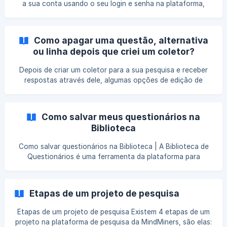
a sua conta usando o seu login e senha na plataforma,
você será direcionado para o Painel Principal. Selecione o
questionário que você deseja personalizar. Na tela
seguinte, clique em Editor de Questionário, na parte
Como apagar uma questão, alternativa
superior da tela. O próximo passo é ocultar a página pré-
ou linha depois que criei um coletor?
configurada de início da pesquisa. Para isso, clique no
Depois de criar um coletor para a sua pesquisa e receber
respostas através dele, algumas opções de edição de
questionário são desabilitadas. Assim, se a questão ou
alternativa tiver sido selecionada pelos respondentes, fica
impossível excluí-las na aba " Editor de Questionário ". No
Como salvar meus questionários na
exemplo abaixo, criamos um coletor do tipo link e
Biblioteca
recebemos uma resposta. Veja que na alternativa A, o
ícone em forma de lixeira foi substituído por um ícone em
Como salvar questionários na Biblioteca | A Biblioteca de
forma de traço, ao passarmos o mouse por cima, apa
Questionários é uma ferramenta da plataforma para
facilitar a organização dos seus projetos de pesquisa. Você
pode separar os seus questionários na biblioteca em
pastas/categorias escolhidas e criadas por você. Para
Etapas de um projeto de pesquisa
salvar um questionário dentro de uma pasta da Biblioteca,
no painel principal da plataforma, selecione a pesquisa
Etapas de um projeto de pesquisa Existem 4 etapas de um
desejada. Na página Editor de Questionário da pesquisa,
projeto na plataforma de pesquisa da MindMiners, são elas: