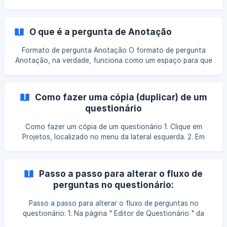
depois de criar o seu questionário, cliq
Resumo Editor do Questionário Tipos de Coletores de
Resposta Resultados Nesse artigo vamos explicar o que
você vai encontrar em cada uma delas. 1. Resumo Ao criar
O que é a pergunta de Anotação
um questionário de pesquisa, é necessário preencher as
informações gerais do projeto, são elas: Nome do Projeto,
Formato de pergunta Anotação O formato de pergunta
Título para Respondentes e Descrição (opcional), elas
Anotação, na verdade, funciona como um espaço para que
ficarão dispo
você possa fazer anotações para as pessoas que estão
editando o questionário. É importante ressaltar que o texto
de uma pergunta do tipo anotação não será visível para os
Como fazer uma cópia (duplicar) de um
seus respondentes. || Os respondentes não conseguem
questionário
visualizar questões do formato Anotação, caso queira dar
alguma instrução para os respondentes, utilize o formato
Como fazer um cópia de um questionário 1. Clique em
de pergunta [ Página](https://help.m
Projetos, localizado no menu da lateral esquerda. 2. Em
seguida, localize o questionário que você deseja fazer uma
cópia. 3. Depois, clique em Ações, ícone em formato de 3
pontinhos indicado pela seta azul na imagem abaixo: 4.
Passo a passo para alterar o fluxo de
Agora, clique em Criar uma cópia, como na imagem abaixo: !
perguntas no questionário:
[](https://storage.crisp.chat/us
Passo a passo para alterar o fluxo de perguntas no
questionário: 1. Na página " Editor de Questionário " da
pesquisa, clique no ícone “ Fluxo ”, no menu superior: 2. Na