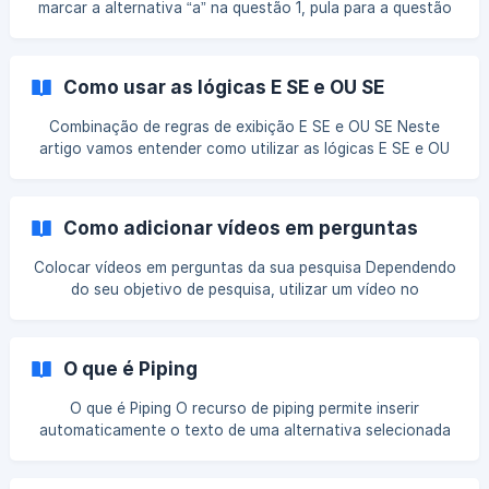
marcar a alternativa “a” na questão 1, pula para a questão
3. Demais respondentes seguem para a questão 2 e depois
para a questão 3. Exemplo 2: o respondente que marcar a
alternativa “a” na questão 1, pula para a questão 3. Demais
Como usar as lógicas E SE e OU SE
respondentes vão para a questão 2 e depois para a
questão 4. Como criar uma lógica
Combinação de regras de exibição E SE e OU SE Neste
artigo vamos entender como utilizar as lógicas E SE e OU
SE no seu questionário de pesquisa, garantindo a seleção
correta dos respondentes com base em critérios
específicos. Essas lógicas funcionam como conectores
Como adicionar vídeos em perguntas
entre condições - sendo que, condição é uma declaração
que pode ser verdadeira ou falsa (selecionou ou não a
Colocar vídeos em perguntas da sua pesquisa Dependendo
alternativa) dentro de uma expressão lógica, que é a
do seu objetivo de pesquisa, utilizar um vídeo no
combinação de condições ligadas pelos conectores
questionário para ser avaliado é uma opção interessante
lógicos. Por
para explicar conteúdos mais complexos, que no formato
de texto, podem confundir seus respondentes. Com essa
O que é Piping
facilidade, é possível avaliar as mensagens de um anúncio
publicitário, alguma campanha em específica, levando-se
O que é Piping O recurso de piping permite inserir
em conta aspectos como clareza na mensagem, imagem
automaticamente o texto de uma alternativa selecionada
escolhida, público-alvo e retorno do investimento, antes d
numa pergunta, no enunciado de uma pergunta posterior.
Essa funcionalidade garante mais agilidade na hora de