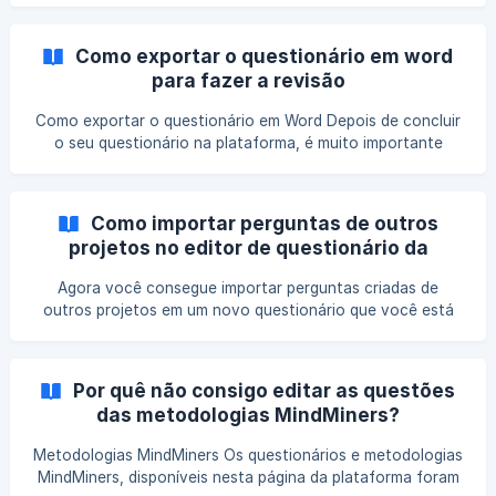
dentro de um bloco No exemplo abaixo, os blocos 1, 2 e 3
estão embaralhados e as questões dos blocos também. Ou
Como exportar o questionário em word
seja, tanto as questões quanto os blocos estão
para fazer a revisão
randomizados. Como usar o bloco sequencial com emba
Como exportar o questionário em Word Depois de concluir
o seu questionário na plataforma, é muito importante
revisá-lo para conferir se todas as lógicas,
embaralhamentos, tipos de perguntas e outras
configurações, estão corretas. Para facilitar essa tarefa, a
Como importar perguntas de outros
plataforma permite que você exporte o questionário em
projetos no editor de questionário da
word. Assim, você conseguirá conferir toda a programação
MindMiners?
feita no questionário sem precisar abrir questão por
Agora você consegue importar perguntas criadas de
questão. Após [ construir o seu questionário]
outros projetos em um novo questionário que você está
(https://help.mindm
trabalhando. Isso permite que você tenha maior
flexibilidade e agilidade na criação do questionário, uma
vez que é possível reutilizar perguntas já criadas
Por quê não consigo editar as questões
anteriormente. Como importar as perguntas? Quando você
das metodologias MindMiners?
for iniciar a construção de um questionário, no botão
Importar pergunta haverá uma nova aba disponível, Minha
Metodologias MindMiners Os questionários e metodologias
biblioteca. Nela constarão as pastas criadas pelo
MindMiners, disponíveis nesta página da plataforma foram