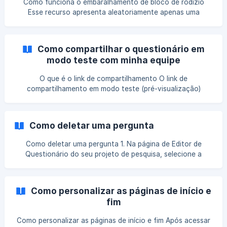
Como funciona o embaralhamento de bloco de rodízio
Esse recurso apresenta aleatoriamente apenas uma
questão do bloco para o respondente. No exemplo, apenas
uma questão das 9 que estão no bloco aparecerá por
respondente. Somente a questão 4 ficará visível para o
Como compartilhar o questionário em
respondente, as demais não aparecerão. Como usar
modo teste com minha equipe
embaralhamento de bloco de rodízio Na aba **Editor de
questi
O que é o link de compartilhamento O link de
compartilhamento em modo teste (pré-visualização)
permite que você compartilhe com a sua equipe e/ou
cliente o questionário de pesquisa sem a necessidade de
liberar o acesso ao projeto pela plataforma. Importante: O
Como deletar uma pergunta
link de compartilhamento de questionário não permite o
envio de respostas - ele apenas simula a pesquisa, para
Como deletar uma pergunta 1. Na página de Editor de
testar as perguntas, as lógicas, o layout e as respostas
Questionário do seu projeto de pesquisa, selecione a
que você criou. Como utilizar o link de compartilhamento
pergunta que deseja deletar. 2. Em seguida, clique no ícone
de lixeira, localizado no lado direito da questão que deseja
deletar: 3. Para evitar possíveis erros, será necessário
Como personalizar as páginas de início e
confirmar a intenção de deletar a pergunta selecionada. Na
fim
tela seguinte, seleci
Como personalizar as páginas de início e fim Após acessar