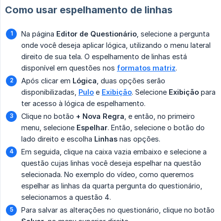
Como usar espelhamento de linhas
Na página
Editor de Questionário
, selecione a pergunta
onde você deseja aplicar lógica, utilizando o menu lateral
direito de sua tela. O espelhamento de linhas está
disponível em questões nos
formatos matriz
.
Após clicar em
Lógica
, duas opções serão
disponibilizadas,
Pulo
e
Exibição
. Selecione
Exibição
para
ter acesso à lógica de espelhamento.
Clique no botão
+ Nova Regra
, e então, no primeiro
menu, selecione
Espelhar
. Então, selecione o botão do
lado direito e escolha
Linhas
nas opções.
Em seguida, clique na caixa vazia embaixo e selecione a
questão cujas linhas você deseja espelhar na questão
selecionada. No exemplo do vídeo, como queremos
espelhar as linhas da quarta pergunta do questionário,
selecionamos a questão 4.
Para salvar as alterações no questionário, clique no botão