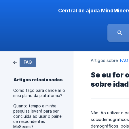
Central de ajuda MindMiner
Artigos sobre:
FAQ
FAQ
Se eu for 
Artigos relacionados
sobre idad
Como faço para cancelar o
meu plano da plataforma?
Quanto tempo a minha
pesquisa levará para ser
Não. Ao utilizar o 
concluída ao usar o painel
sociodemográficos,
de respondentes
demográficos, pois
MeSeems?