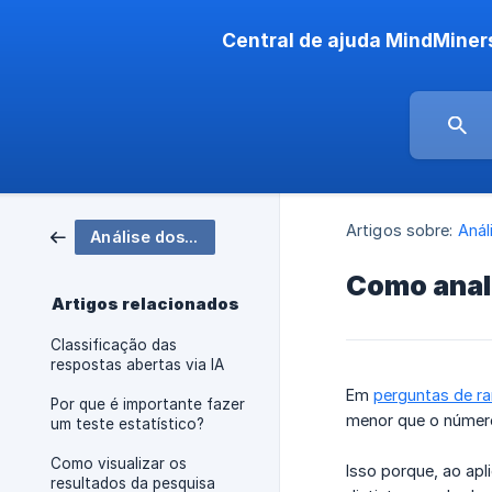
Central de ajuda MindMiner
Artigos sobre:
Anál
Análise dos resultados
Como anali
Artigos relacionados
Classificação das
respostas abertas via IA
Em
perguntas de r
Por que é importante fazer
menor que o número
um teste estatístico?
Como visualizar os
Isso porque, ao ap
resultados da pesquisa